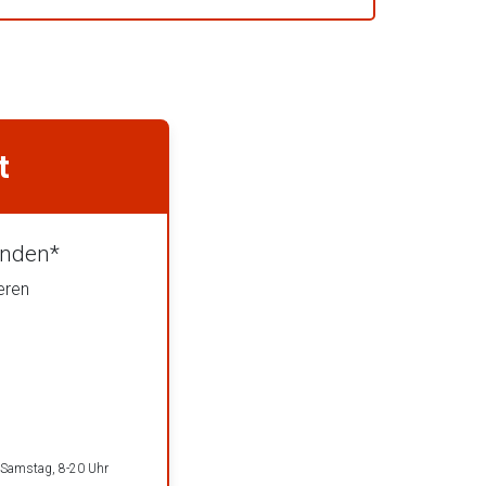
t
unden*
eren
n
 Samstag, 8-20 Uhr