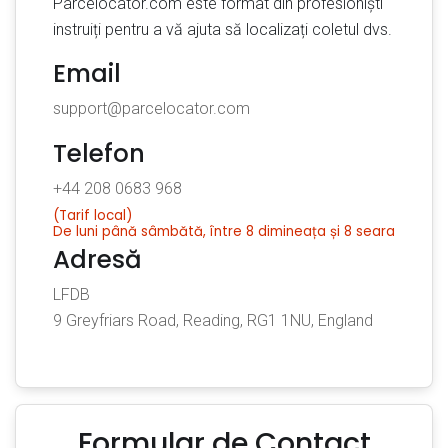
Parcelocator.com este format din profesioniști
instruiți pentru a vă ajuta să localizați coletul dvs.
Email
support@parcelocator.com
Telefon
+44 208 0683 968
(Tarif local)
De luni până sâmbătă, între 8 dimineața și 8 seara
Adresă
LFDB
9 Greyfriars Road, Reading, RG1 1NU, England
Formular de Contact