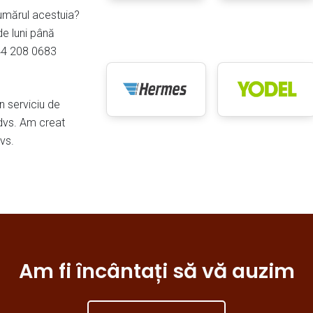
 numărul acestuia?
de luni până
+44 208 0683
n serviciu de
 dvs. Am creat
dvs.
Am fi încântați să vă auzim