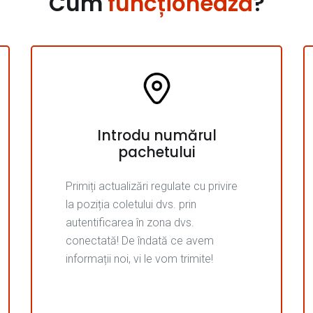
Cum
funcționează
?
Introdu numărul
pachetului
Primiți actualizări regulate cu privire
la poziția coletului dvs. prin
autentificarea în zona dvs.
conectată! De îndată ce avem
informații noi, vi le vom trimite!