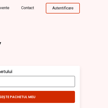
cvente
Contact
Autentificare
y
etului
SEȘTE PACHETUL MEU