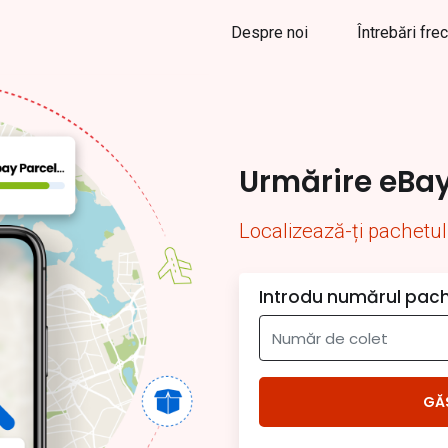
Despre noi
Întrebări fre
Urmărire eBa
Localizează-ți pachetul
Introdu numărul pach
GĂ