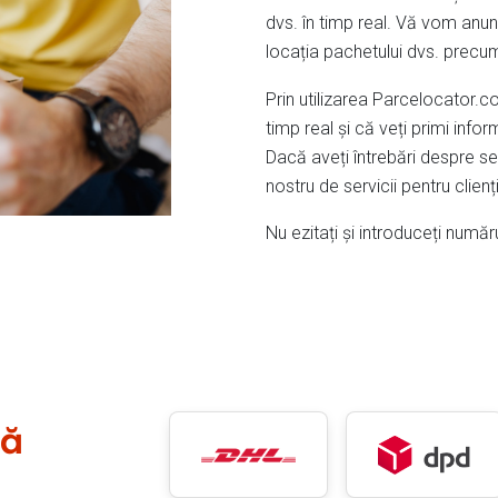
dvs. în timp real. Vă vom anunț
locația pachetului dvs. precum
Prin utilizarea Parcelocator.co
timp real și că veți primi info
Dacă aveți întrebări despre se
nostru de servicii pentru clienți
Nu ezitați și introduceți număr
lă