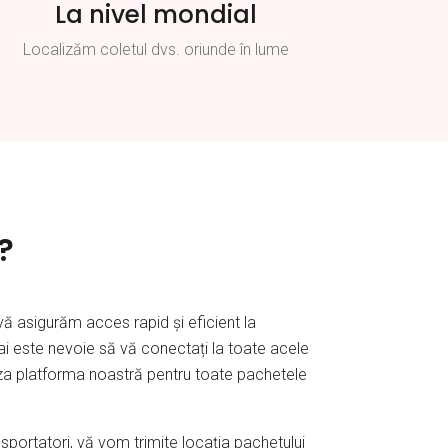
La nivel mondial
Localizăm coletul dvs. oriunde în lume
?
ă asigurăm acces rapid și eficient la
ai este nevoie să vă conectați la toate acele
iliza platforma noastră pentru toate pachetele
ansportatori, vă vom trimite locația pachetului