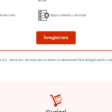
te de curieri
Spațiu conectat și securizat
Înregistrare
a dvs., oferta dvs. de încercare va deveni un abonament fără obligații pentru o pe