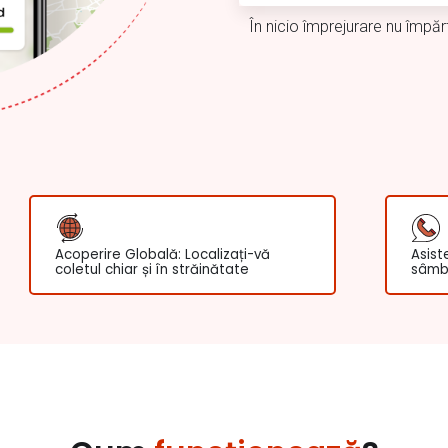
În nicio împrejurare nu împă
Acoperire Globală: Localizați-vă
Asist
coletul chiar și în străinătate
sâmbă