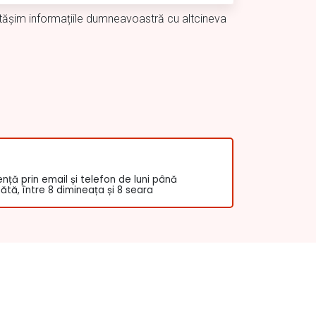
rtășim informațiile dumneavoastră cu altcineva
ență prin email și telefon de luni până
tă, între 8 dimineața și 8 seara