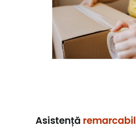
Asistență
remarcabi