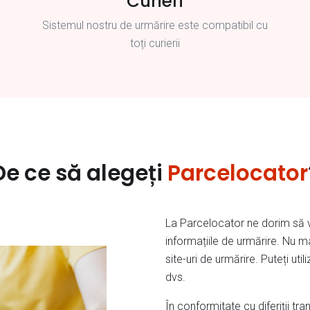
Curieri
Sistemul nostru de urmărire este compatibil cu
toți curierii
De ce să alegeți
Parcelocator
La Parcelocator ne dorim să v
informațiile de urmărire. Nu m
site-uri de urmărire. Puteți ut
dvs.
În conformitate cu diferiții tr