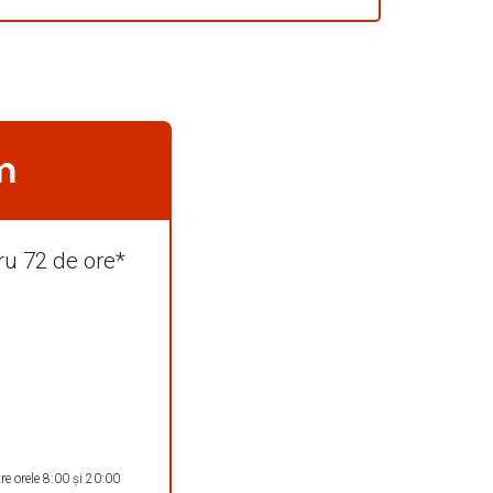
m
ru 72 de ore*
re orele 8:00 și 20:00