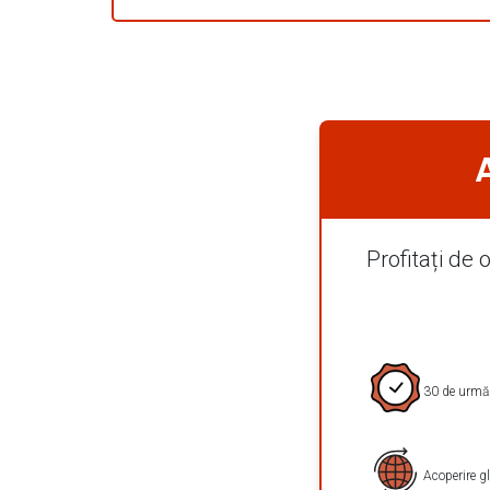
Profitați de 
30 de urmări
Acoperire g