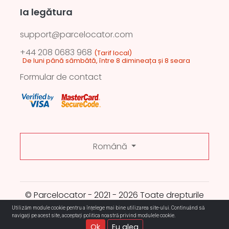
Ia legătura
support@parcelocator.com
+44 208 0683 968
(Tarif local)
De luni până sâmbătă, între 8 dimineața și 8 seara
Formular de contact
Română
© Parcelocator - 2021 - 2026 Toate drepturile
rezervate.
Utilizăm module cookie pentru a înțelege mai bine utilizarea site-ului. Continuând să
navigați pe acest site, acceptați politica noastră privind modulele cookie.
Ok
Eu aleg